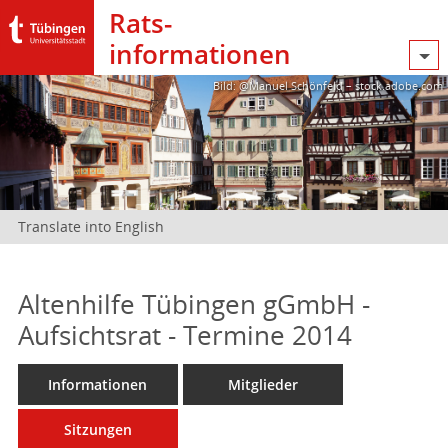
Rats­
informationen
Bild: @Manuel Schönfeld – stock.adobe.com
Translate into English
Altenhilfe Tübingen gGmbH -
Aufsichtsrat - Termine 2014
Informationen
Mitglieder
Sitzungen