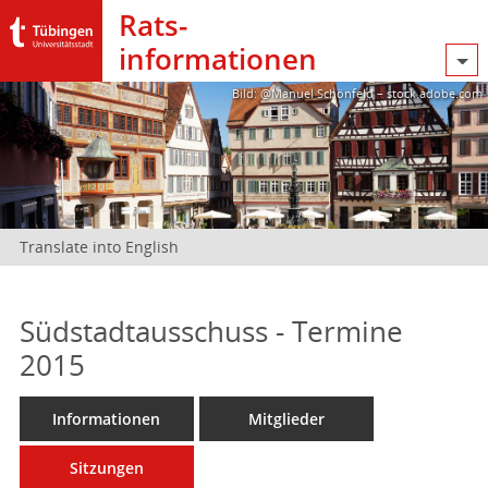
Rats­
informationen
Bild: @Manuel Schönfeld – stock.adobe.com
Translate into English
Südstadtausschuss - Termine
2015
Informationen
Mitglieder
Sitzungen