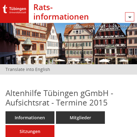
Rats­
informationen
Bild: @Manuel Schönfeld – stock.adobe.com
Translate into English
Altenhilfe Tübingen gGmbH -
Aufsichtsrat - Termine 2015
Informationen
Mitglieder
Sitzungen