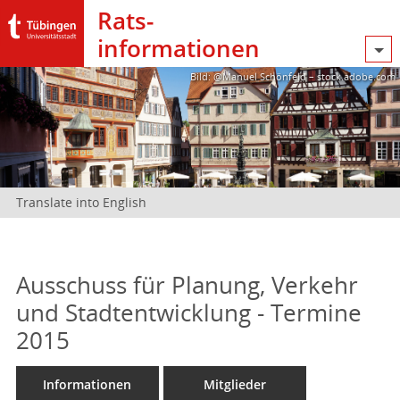
Rats­
informationen
Bild: @Manuel Schönfeld – stock.adobe.com
Translate into English
Ausschuss für Planung, Verkehr
und Stadtentwicklung - Termine
2015
Informationen
Mitglieder