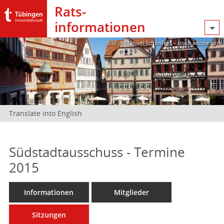
Rats­
informationen
Bild: @Manuel Schönfeld – stock.adobe.com
Translate into English
Südstadtausschuss - Termine
2015
Informationen
Mitglieder
Sitzungen