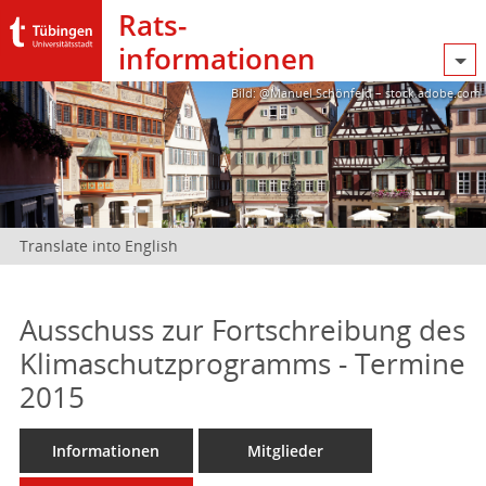
Rats­
informationen
Bild: @Manuel Schönfeld – stock.adobe.com
Translate into English
Ausschuss zur Fortschreibung des
Klimaschutzprogramms - Termine
2015
Informationen
Mitglieder