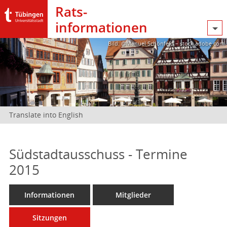
Rats­
informationen
Bild: @Manuel Schönfeld – stock.adobe.com
Translate into English
Südstadtausschuss - Termine
2015
Informationen
Mitglieder
Sitzungen