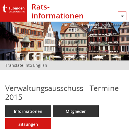
Rats­
informationen
Bild: @Manuel Schönfeld – stock.adobe.com
Translate into English
Verwaltungsausschuss - Termine
2015
Informationen
Mitglieder
Sitzungen