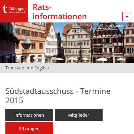
Rats­
informationen
Bild: @Manuel Schönfeld – stock.adobe.com
Translate into English
Südstadtausschuss - Termine
2015
Informationen
Mitglieder
Sitzungen