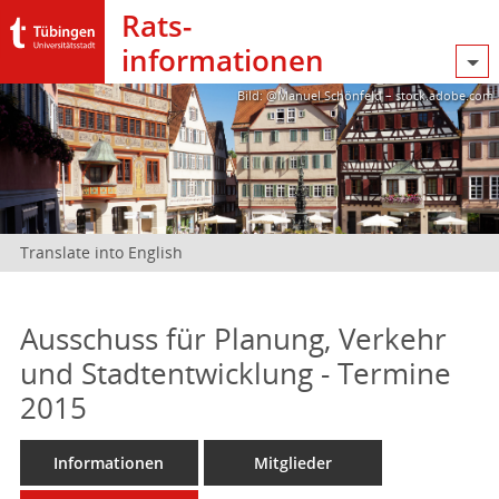
Rats­
informationen
Bild: @Manuel Schönfeld – stock.adobe.com
Translate into English
Ausschuss für Planung, Verkehr
und Stadtentwicklung - Termine
2015
Informationen
Mitglieder