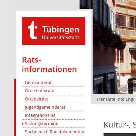
Rats­
informationen
Gemeinderat
Ortschaftsräte
Ortsbeiräte
Translate into Engl
Jugendgemeinderat
Integrationsrat
Kultur-,
Sitzungstermine
Suche nach Ratsdokumenten