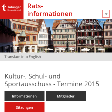
Rats­
informationen
Bild: @Manuel Schönfeld – stock.adobe.com
Translate into English
Kultur-, Schul- und
Sportausschuss - Termine 2015
Informationen
Mitglieder
Sitzungen