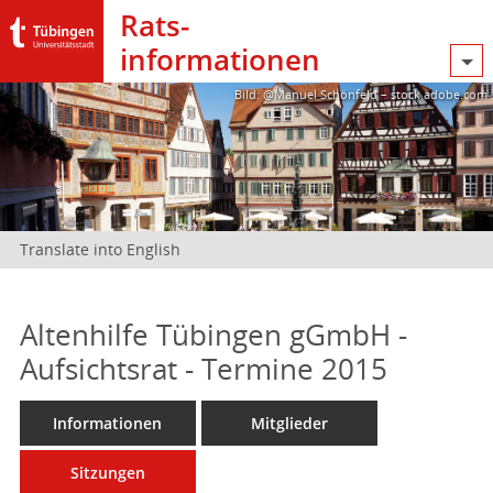
Rats­
informationen
Bild: @Manuel Schönfeld – stock.adobe.com
Translate into English
Altenhilfe Tübingen gGmbH -
Aufsichtsrat - Termine 2015
Informationen
Mitglieder
Sitzungen