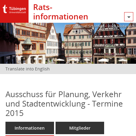
Rats­
informationen
Bild: @Manuel Schönfeld – stock.adobe.com
Translate into English
Ausschuss für Planung, Verkehr
und Stadtentwicklung - Termine
2015
Informationen
Mitglieder