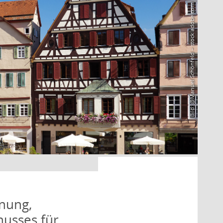
Bild: @Manuel Schönfeld – stock.adobe.com
nung,
husses für