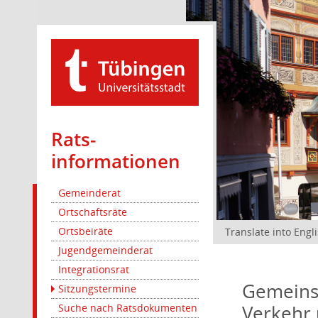
Rats­
informationen
Gemeinderat
Ortschaftsräte
Ortsbeiräte
Translate into Engl
Jugendgemeinderat
Integrationsrat
Gemeinsa
Sitzungstermine
Verkehr 
Suche nach Ratsdokumenten