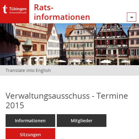
Rats­
informationen
Bild: @Manuel Schönfeld – stock.adobe.com
Translate into English
Verwaltungsausschuss - Termine
2015
Informationen
Mitglieder
Sitzungen