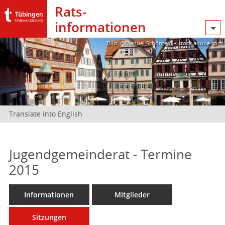
Rats­
informationen
Bild: @Manuel Schönfeld – stock.adobe.com
Translate into English
Jugendgemeinderat - Termine
2015
Informationen
Mitglieder
Sitzungen