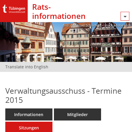
Rats­
informationen
Bild: @Manuel Schönfeld – stock.adobe.com
Translate into English
Verwaltungsausschuss - Termine
2015
Informationen
Mitglieder
Sitzungen