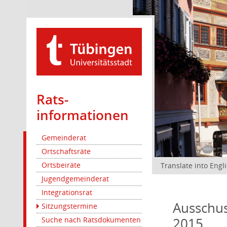
Rats­
informationen
Gemeinderat
Ortschaftsräte
Ortsbeiräte
Translate into Engl
Jugendgemeinderat
Integrationsrat
Ausschus
Sitzungstermine
2015
Suche nach Ratsdokumenten