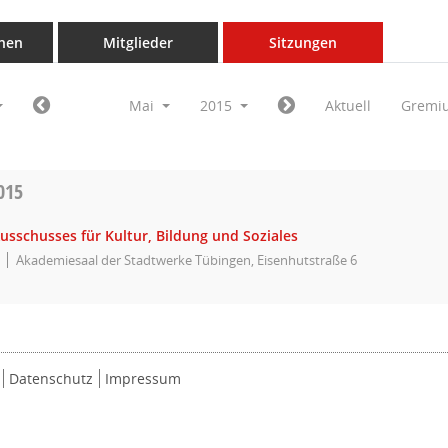
nen
Mitglieder
Sitzungen
Mai
2015
Aktuell
Gremi
015
usschusses für Kultur, Bildung und Soziales
Akademiesaal der Stadtwerke Tübingen, Eisenhutstraße 6
Datenschutz
Impressum