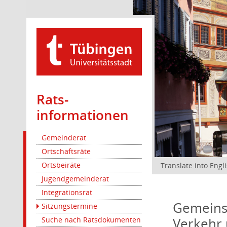
Rats­
informationen
Gemeinderat
Ortschaftsräte
Ortsbeiräte
Translate into Engl
Jugendgemeinderat
Integrationsrat
Gemeinsa
Sitzungstermine
Verkehr 
Suche nach Ratsdokumenten