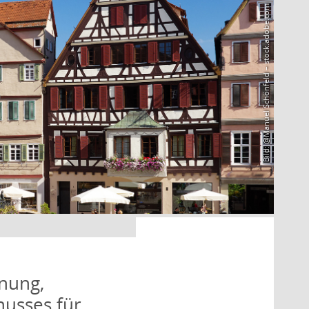
Bild: @Manuel Schönfeld – stock.adobe.com
nung,
husses für