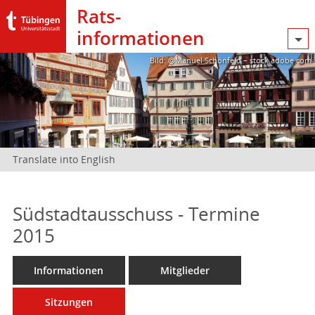
Rats­
informationen
Bild: @Manuel Schönfeld – stock.adobe.com
Translate into English
Südstadtausschuss - Termine
2015
Informationen
Mitglieder
Sitzungen