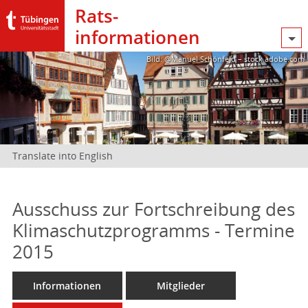
Rats­
informationen
Bild: @Manuel Schönfeld – stock.adobe.com
Translate into English
Ausschuss zur Fortschreibung des
Klimaschutzprogramms - Termine
2015
Informationen
Mitglieder