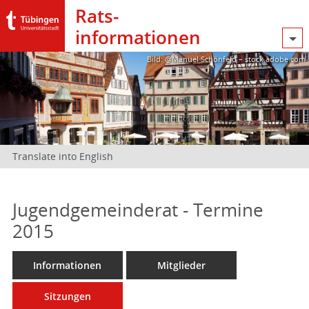
Rats­
informationen
Bild: @Manuel Schönfeld – stock.adobe.com
Translate into English
Jugendgemeinderat - Termine
2015
Informationen
Mitglieder
Sitzungen