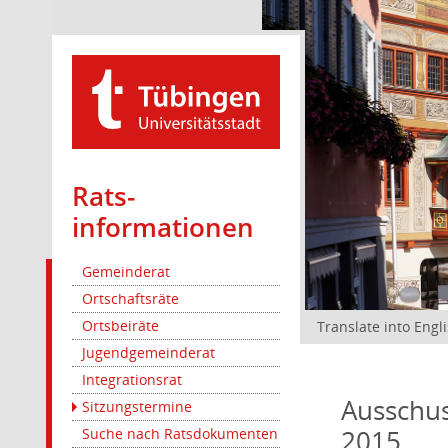
Rats­
informationen
Gemeinderat
Ortschaftsräte
Ortsbeiräte
Translate into Engl
Jugendgemeinderat
Integrationsrat
Ausschus
Sitzungstermine
2015
Suche nach Ratsdokumenten