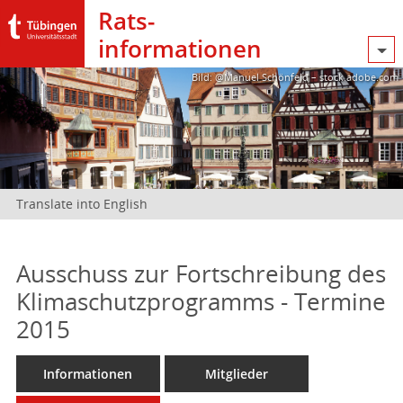
Rats­
informationen
Bild: @Manuel Schönfeld – stock.adobe.com
Translate into English
Ausschuss zur Fortschreibung des
Klimaschutzprogramms - Termine
2015
Informationen
Mitglieder