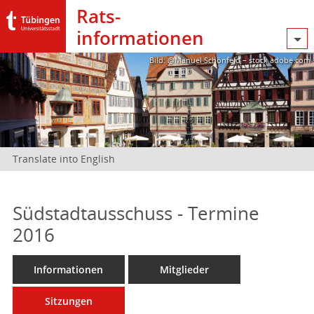
Rats­
informationen
Bild: @Manuel Schönfeld – stock.adobe.com
Translate into English
Südstadtausschuss - Termine
2016
Informationen
Mitglieder
Sitzungen