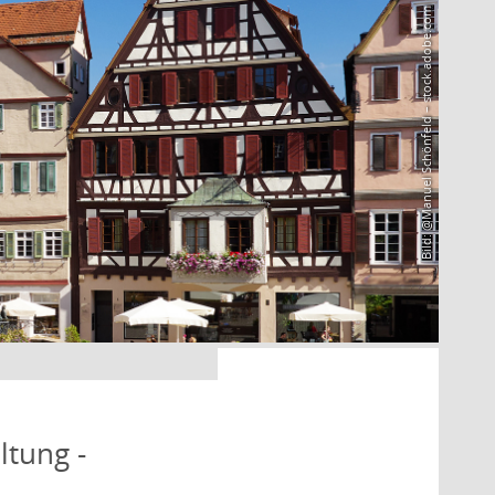
Bild: @Manuel Schönfeld – stock.adobe.com
ltung -