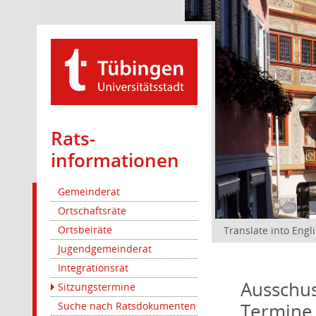
Rats­
informationen
Gemeinderat
Ortschaftsräte
Ortsbeiräte
Translate into Engl
Jugendgemeinderat
Integrationsrat
Ausschus
Sitzungstermine
Termine
Suche nach Ratsdokumenten