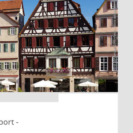
Bild: @Manuel Schönfeld – stock.adobe.com
port -