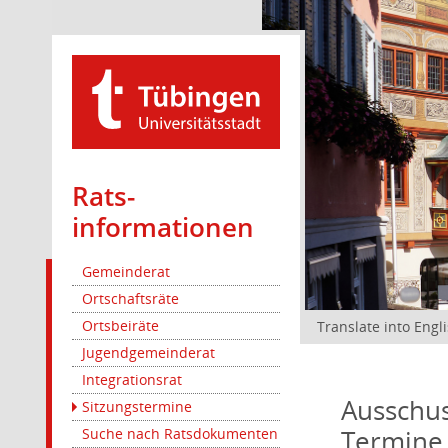
Rats­
informationen
Gemeinderat
Ortschaftsräte
Ortsbeiräte
Translate into Engl
Jugendgemeinderat
Integrationsrat
Ausschus
Sitzungstermine
Termine
Suche nach Ratsdokumenten