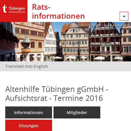
Rats­
informationen
Bild: @Manuel Schönfeld – stock.adobe.com
Translate into English
Altenhilfe Tübingen gGmbH -
Aufsichtsrat - Termine 2016
Informationen
Mitglieder
Sitzungen