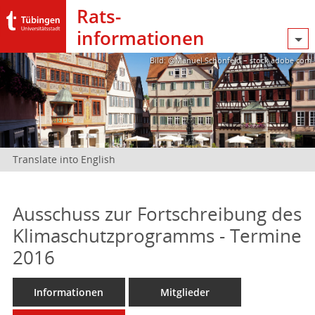
Rats­
informationen
Bild: @Manuel Schönfeld – stock.adobe.com
Translate into English
Ausschuss zur Fortschreibung des
Klimaschutzprogramms - Termine
2016
Informationen
Mitglieder