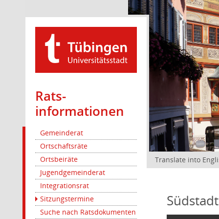
Rats­
informationen
Gemeinderat
Ortschaftsräte
Ortsbeiräte
Translate into Engl
Jugendgemeinderat
Integrationsrat
Südstadt
Sitzungstermine
Suche nach Ratsdokumenten