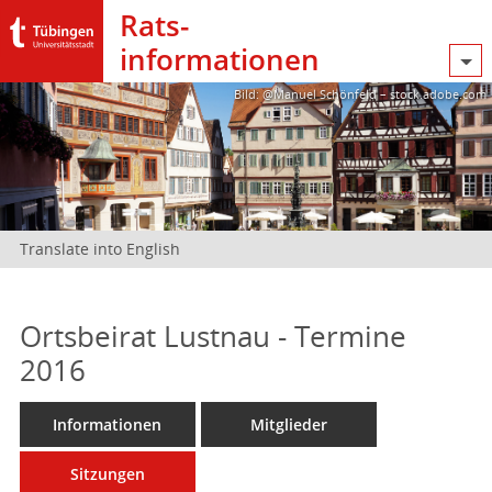
Rats­
informationen
Bild: @Manuel Schönfeld – stock.adobe.com
Translate into English
Ortsbeirat Lustnau - Termine
2016
Informationen
Mitglieder
Sitzungen