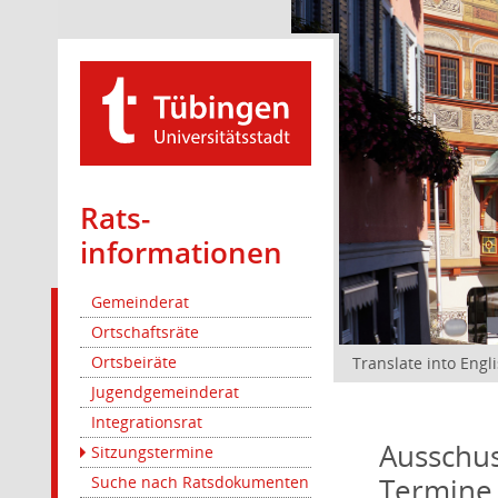
Rats­
informationen
Gemeinderat
Ortschaftsräte
Ortsbeiräte
Translate into Engl
Jugendgemeinderat
Integrationsrat
Ausschus
Sitzungstermine
Termine
Suche nach Ratsdokumenten