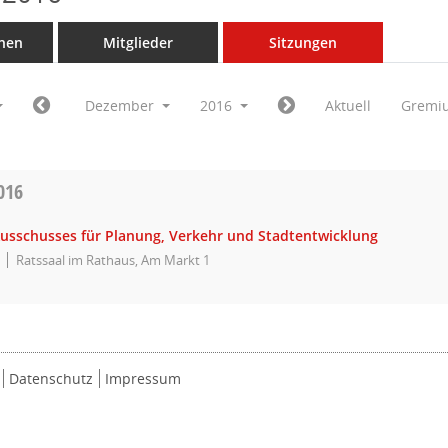
nen
Mitglieder
Sitzungen
Dezember
2016
Aktuell
Gremi
016
Ausschusses für Planung, Verkehr und Stadtentwicklung
Ratssaal im Rathaus, Am Markt 1
Datenschutz
Impressum