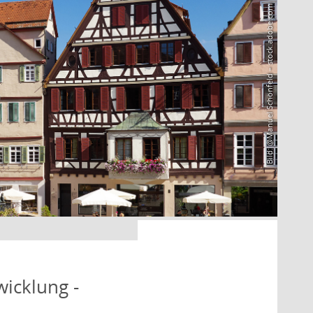
Bild: @Manuel Schönfeld – stock.adobe.com
icklung -