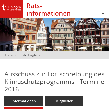
Rats­
informationen
Bild: @Manuel Schönfeld – stock.adobe.com
Translate into English
Ausschuss zur Fortschreibung des
Klimaschutzprogramms - Termine
2016
Informationen
Mitglieder