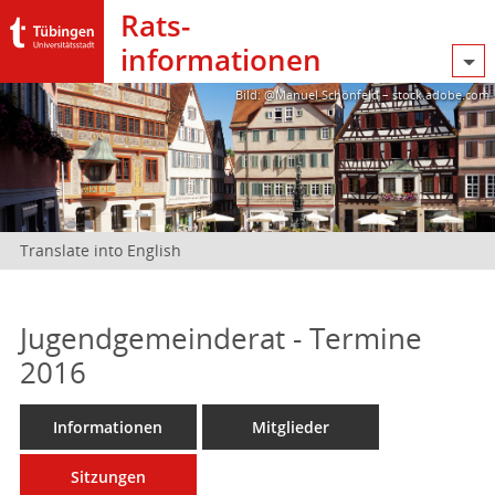
Rats­
informationen
Bild: @Manuel Schönfeld – stock.adobe.com
Translate into English
Jugendgemeinderat - Termine
2016
Informationen
Mitglieder
Sitzungen