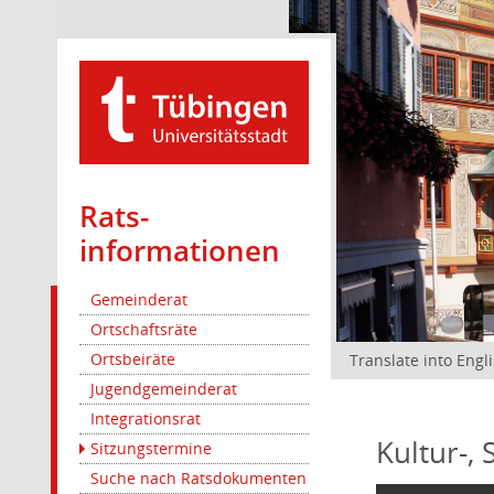
Rats­
informationen
Gemeinderat
Ortschaftsräte
Ortsbeiräte
Translate into Engl
Jugendgemeinderat
Integrationsrat
Kultur-,
Sitzungstermine
Suche nach Ratsdokumenten