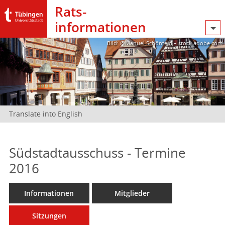
Rats­
informationen
Bild: @Manuel Schönfeld – stock.adobe.com
Translate into English
Südstadtausschuss - Termine
2016
Informationen
Mitglieder
Sitzungen