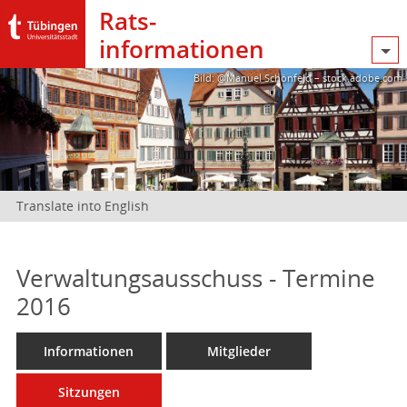
Rats­
informationen
Bild: @Manuel Schönfeld – stock.adobe.com
Translate into English
Verwaltungsausschuss - Termine
2016
Informationen
Mitglieder
Sitzungen