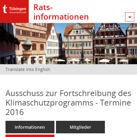
Rats­
informationen
Bild: @Manuel Schönfeld – stock.adobe.com
Translate into English
Ausschuss zur Fortschreibung des
Klimaschutzprogramms - Termine
2016
Informationen
Mitglieder