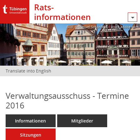
Rats­
informationen
Bild: @Manuel Schönfeld – stock.adobe.com
Translate into English
Verwaltungsausschuss - Termine
2016
Informationen
Mitglieder
Sitzungen