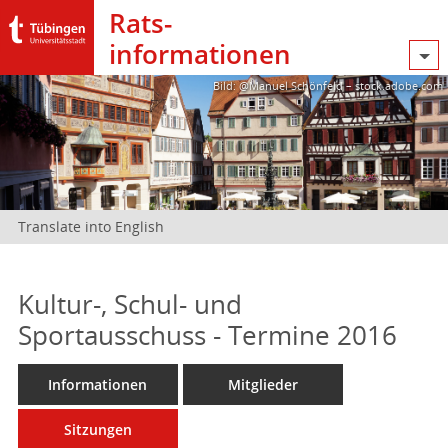
Rats­
informationen
Bild: @Manuel Schönfeld – stock.adobe.com
Translate into English
Kultur-, Schul- und
Sportausschuss - Termine 2016
Informationen
Mitglieder
Sitzungen