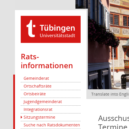
Rats­
informationen
Gemeinderat
Ortschaftsräte
Ortsbeiräte
Translate into Engl
Jugendgemeinderat
Integrationsrat
Ausschus
Sitzungstermine
Termine
Suche nach Ratsdokumenten