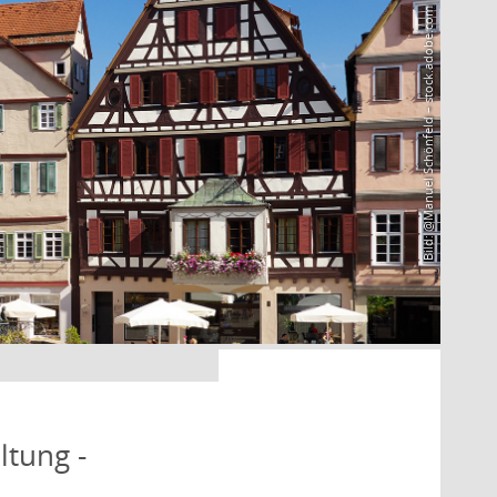
Bild: @Manuel Schönfeld – stock.adobe.com
ltung -