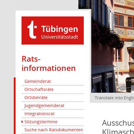
Rats­
informationen
Gemeinderat
Ortschaftsräte
Ortsbeiräte
Translate into Engl
Jugendgemeinderat
Integrationsrat
Ausschus
Sitzungstermine
Klimasc
Suche nach Ratsdokumenten