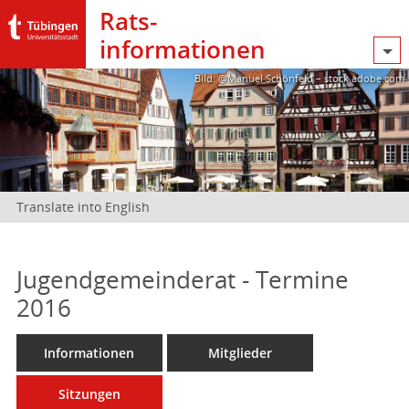
Rats­
informationen
Bild: @Manuel Schönfeld – stock.adobe.com
Translate into English
Jugendgemeinderat - Termine
2016
Informationen
Mitglieder
Sitzungen