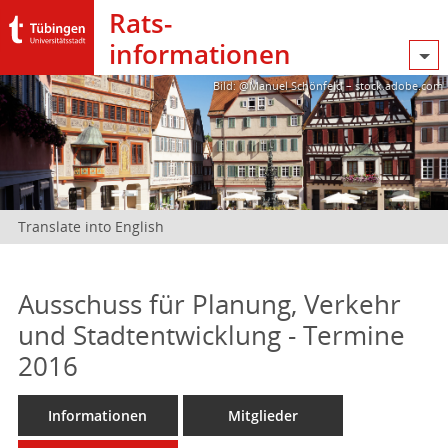
Rats­
informationen
Bild: @Manuel Schönfeld – stock.adobe.com
Translate into English
Ausschuss für Planung, Verkehr
und Stadtentwicklung - Termine
2016
Informationen
Mitglieder