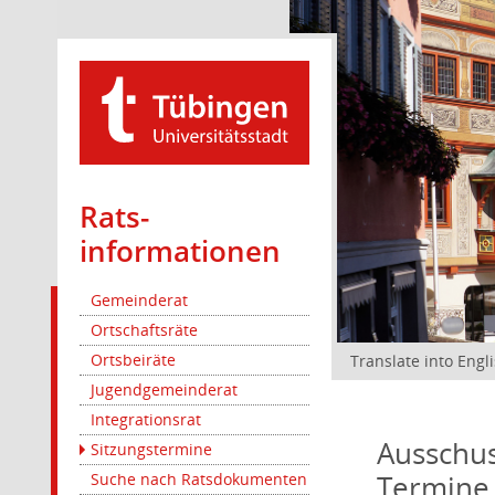
Rats­
informationen
Gemeinderat
Ortschaftsräte
Ortsbeiräte
Translate into Engl
Jugendgemeinderat
Integrationsrat
Ausschus
Sitzungstermine
Termine
Suche nach Ratsdokumenten