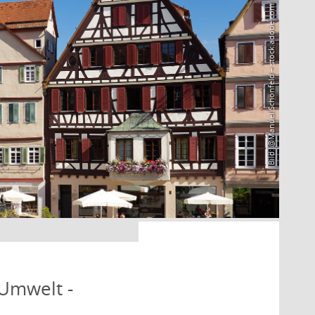
Bild: @Manuel Schönfeld – stock.adobe.com
 Umwelt -