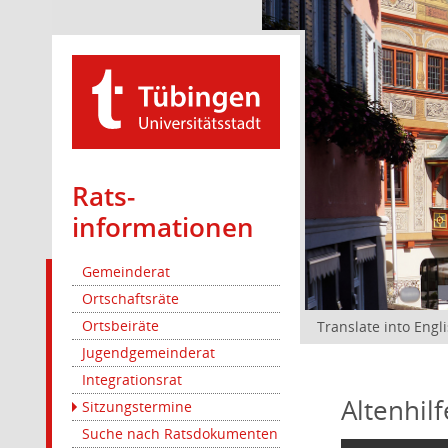
Rats­
informationen
Gemeinderat
Ortschaftsräte
Ortsbeiräte
Translate into Engl
Jugendgemeinderat
Integrationsrat
Altenhil
Sitzungstermine
Suche nach Ratsdokumenten