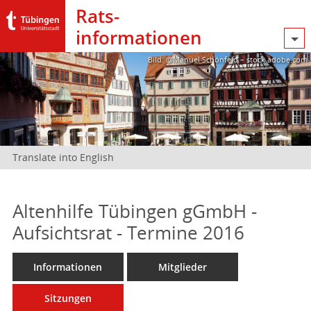
Rats­
informationen
Bild: @Manuel Schönfeld – stock.adobe.com
Translate into English
Altenhilfe Tübingen gGmbH -
Aufsichtsrat - Termine 2016
Informationen
Mitglieder
Sitzungen