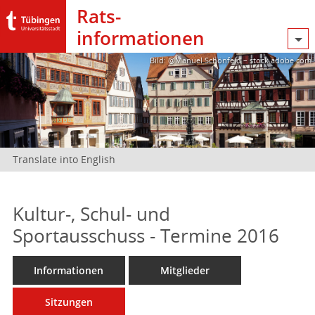
Rats­
informationen
Bild: @Manuel Schönfeld – stock.adobe.com
Translate into English
Kultur-, Schul- und
Sportausschuss - Termine 2016
Informationen
Mitglieder
Sitzungen