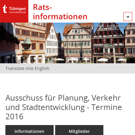
Rats­
informationen
Bild: @Manuel Schönfeld – stock.adobe.com
Translate into English
Ausschuss für Planung, Verkehr
und Stadtentwicklung - Termine
2016
Informationen
Mitglieder